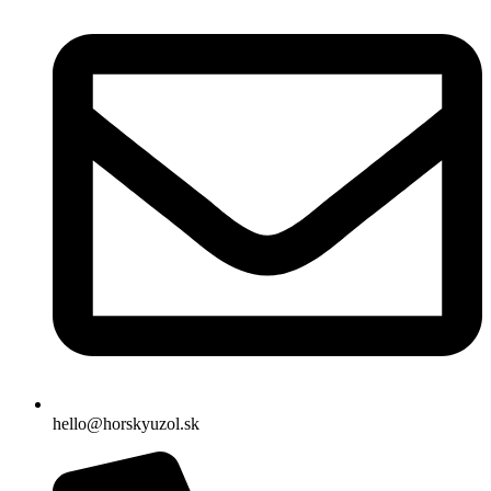
hello@horskyuzol.sk