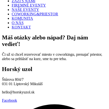
ZAŽI S NAMI
FIREMNÉ EVENTY
NAŠE EVENTY
COWORKING&PRIESTOR
KOMUNITA
O NÁS
KONTAKT
Máš otázky alebo nápad? Daj nám
vedieť!
Či už si chceš rezervovať miesto v coworkingu, prenajať priestor,
alebo sa prihlásiť na kurz, sme tu pre teba.
Horský uzol
Štúrova 804/7
031 01 Liptovský Mikuláš
hello@horskyuzol.sk
Facebook