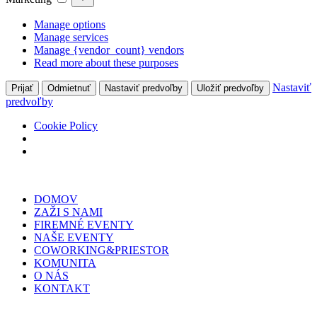
Manage options
Manage services
Manage {vendor_count} vendors
Read more about these purposes
Nastaviť
Prijať
Odmietnuť
Nastaviť predvoľby
Uložiť predvoľby
predvoľby
Cookie Policy
Skip
to
DOMOV
content
ZAŽI S NAMI
FIREMNÉ EVENTY
NAŠE EVENTY
COWORKING&PRIESTOR
KOMUNITA
O NÁS
KONTAKT