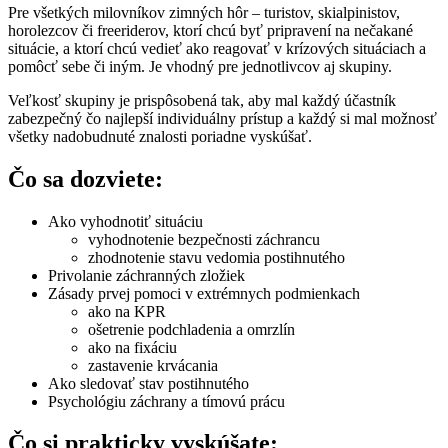
Pre všetkých milovníkov zimných hôr – turistov, skialpinistov,
horolezcov či freeriderov, ktorí chcú byť pripravení na nečakané
situácie, a ktorí chcú vedieť ako reagovať v krízových situáciach a
pomôcť sebe či iným. Je vhodný pre jednotlivcov aj skupiny.
Veľkosť skupiny je prispôsobená tak, aby mal každý účastník
zabezpečný čo najlepší individuálny prístup a každý si mal možnosť
všetky nadobudnuté znalosti poriadne vyskúšať.
Čo sa dozviete:
Ako vyhodnotiť situáciu
vyhodnotenie bezpečnosti záchrancu
zhodnotenie stavu vedomia postihnutého
Privolanie záchranných zložiek
Zásady prvej pomoci v extrémnych podmienkach
ako na KPR
ošetrenie podchladenia a omrzlín
ako na fixáciu
zastavenie krvácania
Ako sledovať stav postihnutého
Psychológiu záchrany a tímovú prácu
Čo si prakticky vyskúšate: