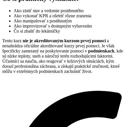
Ako zistiť stav a vedomie postihnutého
Ako vykonať KPR a ošetriť rôzne zranenia
Ako manipulovať s postihnutým
Ako improvizovať s dostupným vybavením
Čo si zbaliť do lekárničky
Tento kurz
nie je akreditovaným kurzom prvej pomoci
a
nenahrádza oficiálne akreditované kurzy prvej pomoci. Je však
špecificky zameraný na poskytovanie pomoci v
podmienkach
, kde
sú nízke teploty, sneh a náročný terén rozhodujúcimi faktormi.
Účastníci sa naučia, ako reagovať v krízových situáciách, kým
dorazí profesionálna záchrana, a získajú praktické zručnosti, ktoré
môžu v extrémnych podmienkach zachrániť život.