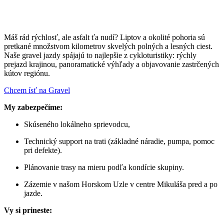
Máš rád rýchlosť, ale asfalt ťa nudí? Liptov a okolité pohoria sú
pretkané množstvom kilometrov skvelých polných a lesných ciest.
Naše gravel jazdy spájajú to najlepšie z cykloturistiky: rýchly
prejazd krajinou, panoramatické výhľady a objavovanie zastrčených
kútov regiónu.
Chcem ísť na Gravel
My zabezpečíme:
Skúseného lokálneho sprievodcu,
Technický support na trati (základné náradie, pumpa, pomoc
pri defekte).
Plánovanie trasy na mieru podľa kondície skupiny.
Zázemie v našom Horskom Uzle v centre Mikuláša pred a po
jazde.
Vy si prineste: