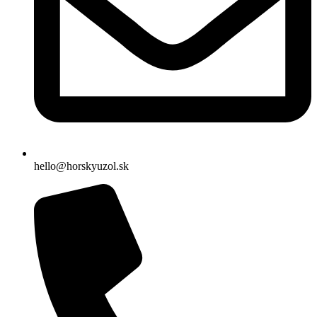
hello@horskyuzol.sk